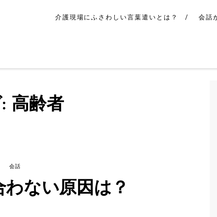
介護現場にふさわしい言葉遣いとは？
会話
:
高齢者
会話
合わない原因は？